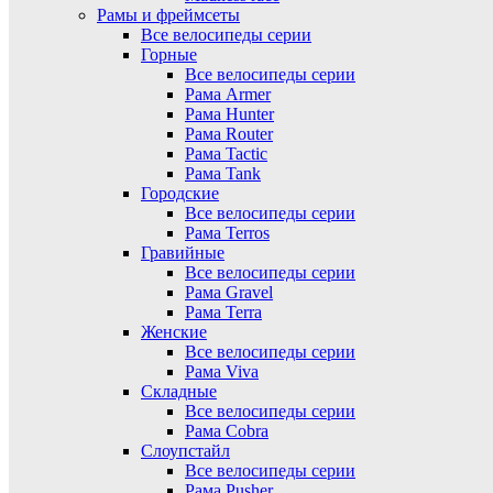
Рамы и фреймсеты
Все велосипеды серии
Горные
Все велосипеды серии
Рама Armer
Рама Hunter
Рама Router
Рама Tactic
Рама Tank
Городские
Все велосипеды серии
Рама Terros
Гравийные
Все велосипеды серии
Рама Gravel
Рама Terra
Женские
Все велосипеды серии
Рама Viva
Складные
Все велосипеды серии
Рама Cobra
Слоупстайл
Все велосипеды серии
Рама Pusher