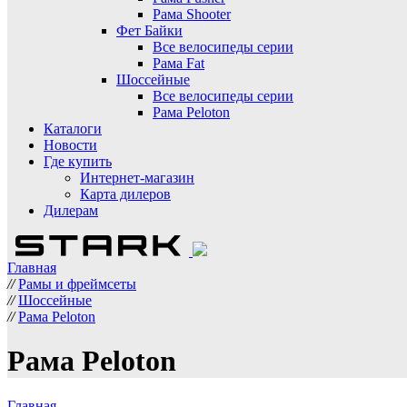
Рама Shooter
Фет Байки
Все велосипеды серии
Рама Fat
Шоссейные
Все велосипеды серии
Рама Peloton
Каталоги
Новости
Где купить
Интернет-магазин
Карта дилеров
Дилерам
Главная
//
Рамы и фреймсеты
//
Шоссейные
//
Рама Peloton
Рама Peloton
Главная