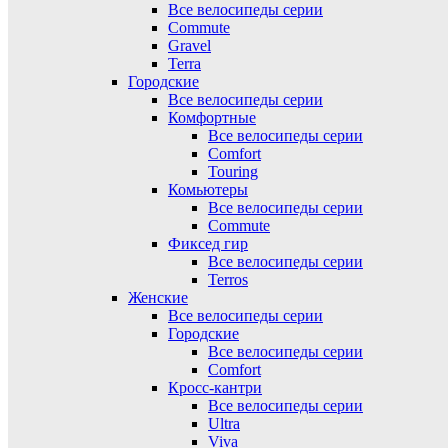
Все велосипеды серии
Commute
Gravel
Terra
Городские
Все велосипеды серии
Комфортные
Все велосипеды серии
Comfort
Touring
Комьютеры
Все велосипеды серии
Commute
Фиксед гир
Все велосипеды серии
Terros
Женские
Все велосипеды серии
Городские
Все велосипеды серии
Comfort
Кросс-кантри
Все велосипеды серии
Ultra
Viva