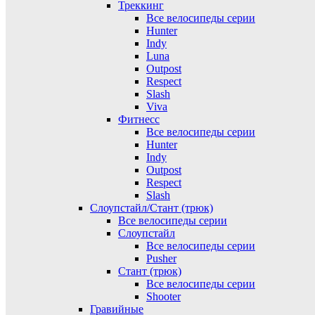
Треккинг
Все велосипеды серии
Hunter
Indy
Luna
Outpost
Respect
Slash
Viva
Фитнесс
Все велосипеды серии
Hunter
Indy
Outpost
Respect
Slash
Слоупстайл/Стант (трюк)
Все велосипеды серии
Слоупстайл
Все велосипеды серии
Pusher
Стант (трюк)
Все велосипеды серии
Shooter
Гравийные