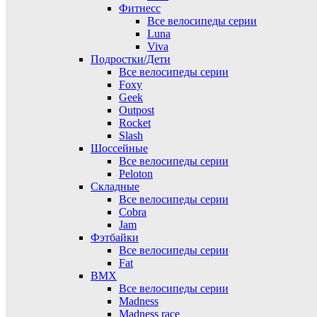
Фитнесс
Все велосипеды серии
Luna
Viva
Подростки/Дети
Все велосипеды серии
Foxy
Geek
Outpost
Rocket
Slash
Шоссейные
Все велосипеды серии
Peloton
Складные
Все велосипеды серии
Cobra
Jam
Фэтбайки
Все велосипеды серии
Fat
BMX
Все велосипеды серии
Madness
Madness race