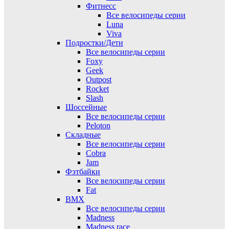
Фитнесс
Все велосипеды серии
Luna
Viva
Подростки/Дети
Все велосипеды серии
Foxy
Geek
Outpost
Rocket
Slash
Шоссейные
Все велосипеды серии
Peloton
Складные
Все велосипеды серии
Cobra
Jam
Фэтбайки
Все велосипеды серии
Fat
BMX
Все велосипеды серии
Madness
Madness race