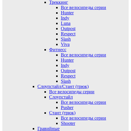
Треккинг
Все велосипеды серии
Hunter
Indy
Luna
Outpost
Respect
Slash
Viva
Фитнесс
Все велосипеды серии
Hunter
Indy
Outpost
Respect
Slash
Слоупстайл/Стант (трюк)
Все велосипеды серии
Слоупстайл
Все велосипеды серии
Pusher
Стант (трюк)
Все велосипеды серии
Shooter
Гравийные