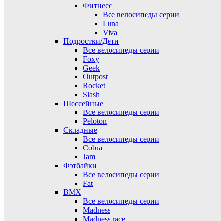
Фитнесс
Все велосипеды серии
Luna
Viva
Подростки/Дети
Все велосипеды серии
Foxy
Geek
Outpost
Rocket
Slash
Шоссейные
Все велосипеды серии
Peloton
Складные
Все велосипеды серии
Cobra
Jam
Фэтбайки
Все велосипеды серии
Fat
BMX
Все велосипеды серии
Madness
Madness race