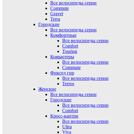
Все велосипеды серии
Commute
Gravel
Terra
Городские
Все велосипеды серии
Комфортные
Все велосипеды серии
Comfort
Touring
Комьютеры
Все велосипеды серии
Commute
Фиксед гир
Все велосипеды серии
Terros
Женские
Все велосипеды серии
Городские
Все велосипеды серии
Comfort
Кросс-кантри
Все велосипеды серии
Ultra
Viva