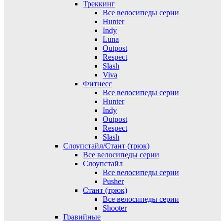
Треккинг
Все велосипеды серии
Hunter
Indy
Luna
Outpost
Respect
Slash
Viva
Фитнесс
Все велосипеды серии
Hunter
Indy
Outpost
Respect
Slash
Слоупстайл/Стант (трюк)
Все велосипеды серии
Слоупстайл
Все велосипеды серии
Pusher
Стант (трюк)
Все велосипеды серии
Shooter
Гравийные