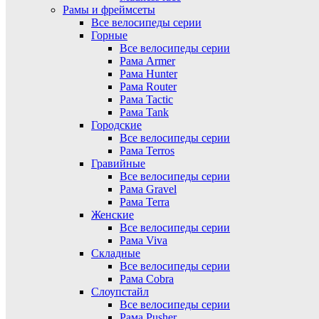
Рамы и фреймсеты
Все велосипеды серии
Горные
Все велосипеды серии
Рама Armer
Рама Hunter
Рама Router
Рама Tactic
Рама Tank
Городские
Все велосипеды серии
Рама Terros
Гравийные
Все велосипеды серии
Рама Gravel
Рама Terra
Женские
Все велосипеды серии
Рама Viva
Складные
Все велосипеды серии
Рама Cobra
Слоупстайл
Все велосипеды серии
Рама Pusher