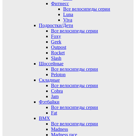
Фитнесс
Все велосипеды серии
Luna
Viva
Подростки/Дети
Все велосипеды серии
Foxy
Geek
Outpost
Rocket
Slash
Шоссейные
Все велосипеды серии
Peloton
Складные
Все велосипеды серии
Cobra
Jam
Фэтбайки
Все велосипеды серии
Fat
BMX
Все велосипеды серии
Madness
Madness race