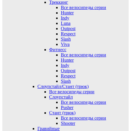
Треккинг
Все велосипеды серии
Hunter
Indy
Luna
Outpost
Respect
Slash
Viva
Фитнесс
Все велосипеды серии
Hunter
Indy
Outpost
Respect
Slash
Слоупстайл/Стант (трюк)
Все велосипеды серии
Слоупстайл
Все велосипеды серии
Pusher
Стант (трюк)
Все велосипеды серии
Shooter
Гравийные