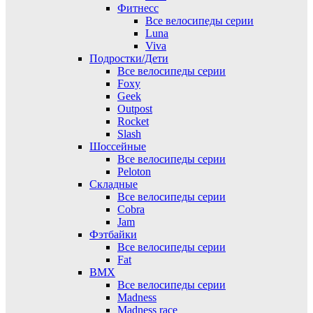
Фитнесс
Все велосипеды серии
Luna
Viva
Подростки/Дети
Все велосипеды серии
Foxy
Geek
Outpost
Rocket
Slash
Шоссейные
Все велосипеды серии
Peloton
Складные
Все велосипеды серии
Cobra
Jam
Фэтбайки
Все велосипеды серии
Fat
BMX
Все велосипеды серии
Madness
Madness race