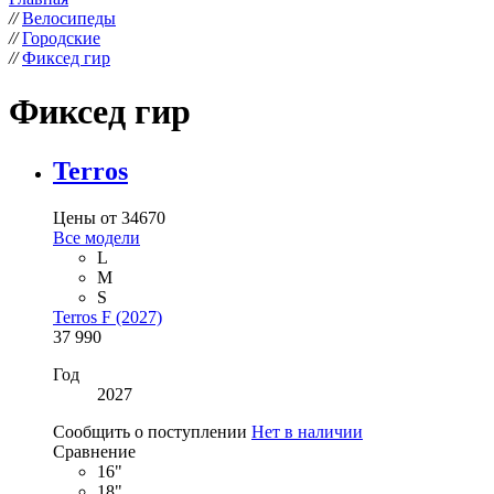
//
Велосипеды
//
Городские
//
Фиксед гир
Фиксед гир
Terros
Цены от
34670
Все модели
L
M
S
Terros F (2027)
37 990
Год
2027
Сообщить о поступлении
Нет в наличии
Сравнение
16"
18"