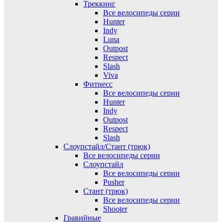
Треккинг
Все велосипеды серии
Hunter
Indy
Luna
Outpost
Respect
Slash
Viva
Фитнесс
Все велосипеды серии
Hunter
Indy
Outpost
Respect
Slash
Слоупстайл/Стант (трюк)
Все велосипеды серии
Слоупстайл
Все велосипеды серии
Pusher
Стант (трюк)
Все велосипеды серии
Shooter
Гравийные