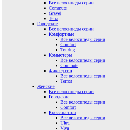
Все велосипеды серии
Commute
Gravel
Terra
Городские
Все велосипеды серии
Комфортные
Все велосипеды серии
Comfort
Touring
Комьютеры
Все велосипеды серии
Commute
Фиксед гир
Все велосипеды серии
Terros
Женские
Все велосипеды серии
Городские
Все велосипеды серии
Comfort
Кросс-кантри
Все велосипеды серии
Ultra
Viva