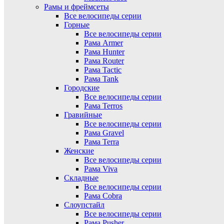
Рамы и фреймсеты
Все велосипеды серии
Горные
Все велосипеды серии
Рама Armer
Рама Hunter
Рама Router
Рама Tactic
Рама Tank
Городские
Все велосипеды серии
Рама Terros
Гравийные
Все велосипеды серии
Рама Gravel
Рама Terra
Женские
Все велосипеды серии
Рама Viva
Складные
Все велосипеды серии
Рама Cobra
Слоупстайл
Все велосипеды серии
Рама Pusher