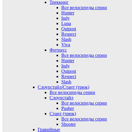
Треккинг
Все велосипеды серии
Hunter
Indy
Luna
Outpost
Respect
Slash
Viva
Фитнесс
Все велосипеды серии
Hunter
Indy
Outpost
Respect
Slash
Слоупстайл/Стант (трюк)
Все велосипеды серии
Слоупстайл
Все велосипеды серии
Pusher
Стант (трюк)
Все велосипеды серии
Shooter
Гравийные