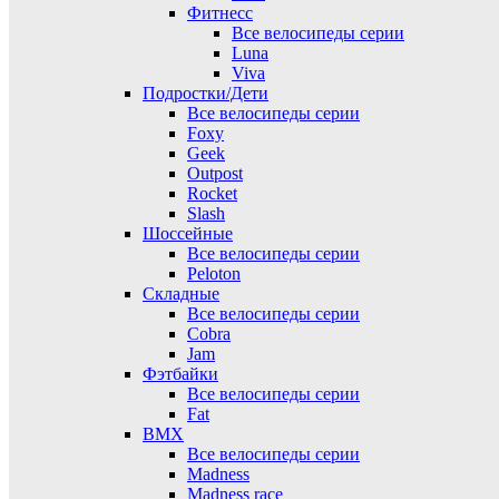
Фитнесс
Все велосипеды серии
Luna
Viva
Подростки/Дети
Все велосипеды серии
Foxy
Geek
Outpost
Rocket
Slash
Шоссейные
Все велосипеды серии
Peloton
Складные
Все велосипеды серии
Cobra
Jam
Фэтбайки
Все велосипеды серии
Fat
BMX
Все велосипеды серии
Madness
Madness race